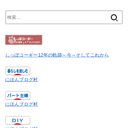
検
索:
しっぽコーギー12年の軌跡～今～そしてこれから
にほんブログ村
にほんブログ村