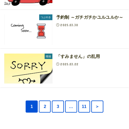
予約制 ～ガチガチかユルユルか～
つぶやき
2025.03.30
「すみません」の乱用
職場
2025.03.22
1
2
3
…
11
＞