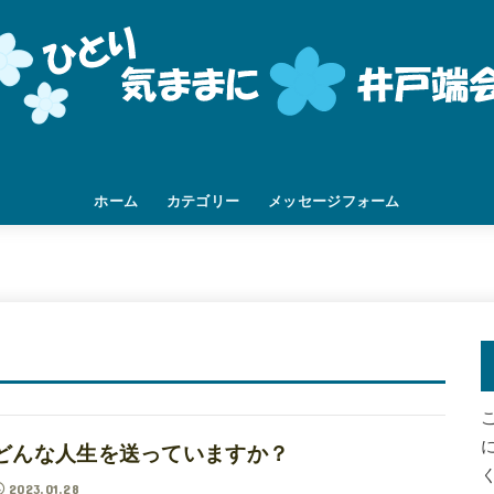
ホーム
カテゴリー
メッセージフォーム
挨拶
家族
DIY
人間関係
職場
旅先
つぶやき
未分類
どんな人生を送っていますか？
2023.01.28