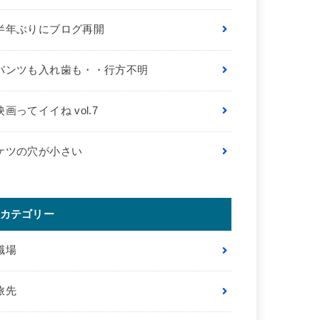
半年ぶりにブログ再開
パンツも入れ歯も・・行方不明
映画ってイイね vol.7
ケツの穴が小さい
カテゴリー
職場
旅先