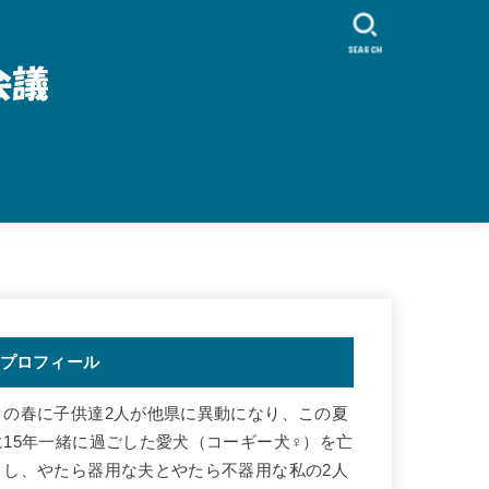
SEARCH
プロフィール
この春に子供達2人が他県に異動になり、この夏
に15年一緒に過ごした愛犬（コーギー犬♀）を亡
くし、やたら器用な夫とやたら不器用な私の2人