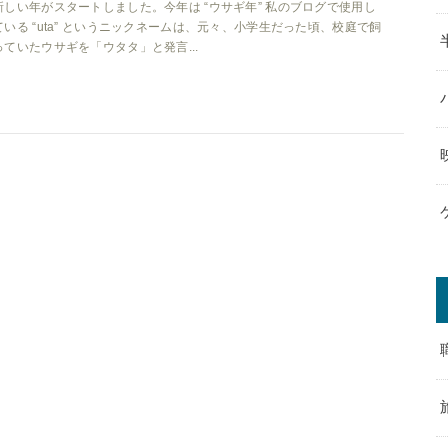
新しい年がスタートしました。今年は “ウサギ年” 私のブログで使用し
ている “uta” というニックネームは、元々、小学生だった頃、校庭で飼
っていたウサギを「ウタタ」と発言...