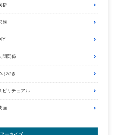
挨拶
家族
DIY
人間関係
つぶやき
スピリチュアル
映画
アーカイブ