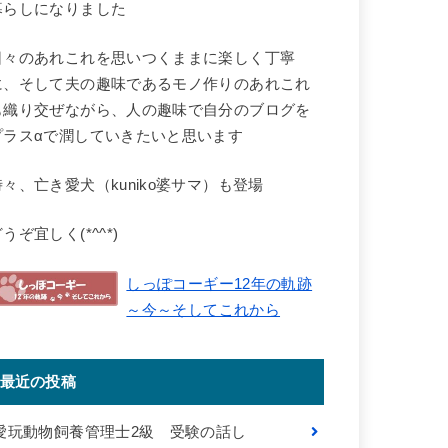
暮らしになりました
日々のあれこれを思いつくままに楽しく丁寧
に、そして夫の趣味であるモノ作りのあれこれ
も織り交ぜながら、人の趣味で自分のブログを
プラスαで潤していきたいと思います
時々、亡き愛犬（kuniko婆サマ）も登場
うぞ宜しく(*^^*)
しっぽコーギー12年の軌跡
～今～そしてこれから
最近の投稿
愛玩動物飼養管理士2級 受験の話し