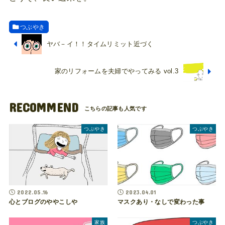
つぶやき
ヤバ－イ！！タイムリミット近づく
家のリフォームを夫婦でやってみる vol.3
RECOMMEND
つぶやき
つぶやき
2022.05.16
2023.04.01
心とブログのややこしや
マスクあり・なしで変わった事
家族
つぶやき