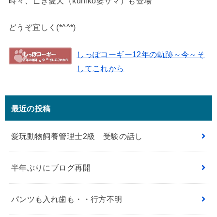
時々、亡き愛犬（kuniko婆サマ）も登場
どうぞ宜しく(*^^*)
しっぽコーギー12年の軌跡～今～そ
してこれから
最近の投稿
愛玩動物飼養管理士2級 受験の話し
半年ぶりにブログ再開
パンツも入れ歯も・・行方不明