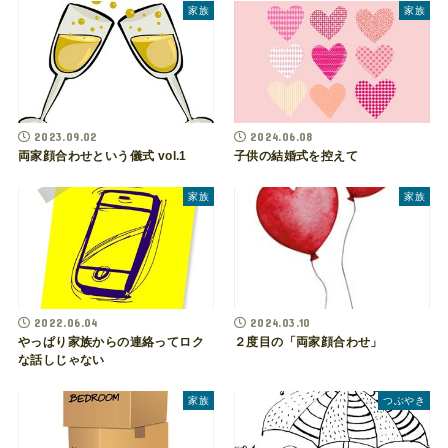
家族
家族
2023.09.02
2024.06.08
両家顔合わせという儀式 vol.1
子供の結婚式を控えて
家族
家族
2022.06.04
2024.03.10
やっぱり家族からの連絡ってロク
２度目の「両家顔合わせ」
な話しじゃない
家族
つぶやき