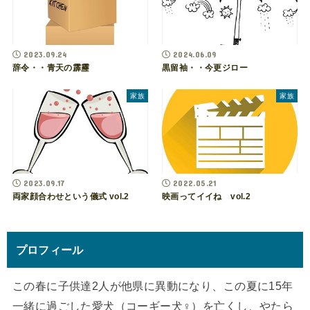
2023.09.24
2024.06.09
辞令・・青天の霹靂
黒留袖・・今更ジロー
家族
家族
2023.09.17
2022.05.21
両家顔合わせという儀式 vol.2
映画ってイイね vol.2
プロフィール
この春に子供達2人が他県に異動になり、この夏に15年
一緒に過ごした愛犬（コーギー犬♀）を亡くし、やたら