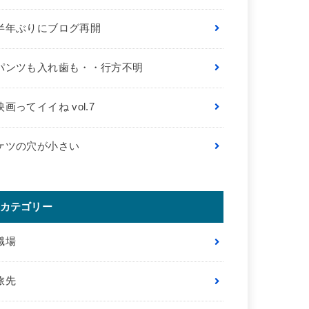
半年ぶりにブログ再開
パンツも入れ歯も・・行方不明
映画ってイイね vol.7
ケツの穴が小さい
カテゴリー
職場
旅先