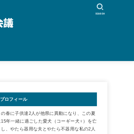
SEARCH
プロフィール
この春に子供達2人が他県に異動になり、この夏
に15年一緒に過ごした愛犬（コーギー犬♀）を亡
くし、やたら器用な夫とやたら不器用な私の2人