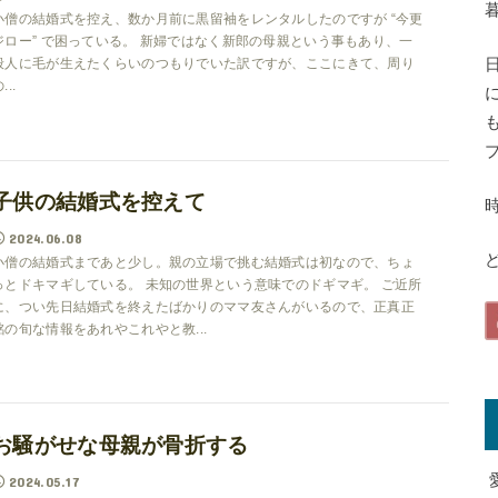
小僧の結婚式を控え、数か月前に黒留袖をレンタルしたのですが “今更
ジロー” で困っている。 新婦ではなく新郎の母親という事もあり、一
般人に毛が生えたくらいのつもりでいた訳ですが、ここにきて、周り
...
子供の結婚式を控えて
2024.06.08
ど
小僧の結婚式まであと少し。親の立場で挑む結婚式は初なので、ちょ
っとドキマギしている。 未知の世界という意味でのドギマギ。 ご近所
に、つい先日結婚式を終えたばかりのママ友さんがいるので、正真正
銘の旬な情報をあれやこれやと教...
お騒がせな母親が骨折する
2024.05.17