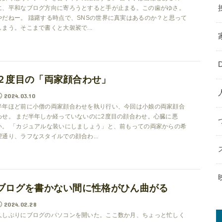
に、平和なブログ方向に寄ろうとすると手が止まる。この歯がゆさ。
やだねー。 躊躇する時点で、SNSの世界に真実はあるのか？と思って
しまう。そこまで書くと大袈裟で...
２度目の「両家顔合わせ」
2024.03.10
半年ほど前に小僧の両家顔合わせを執り行い、今回は小娘の両家顔合
わせ。 まだ半年しか経っていないのに2度目の顔合わせ。心臓に悪
い。 「カジュアルな装いにしましょう」と、前もっての両家からの希
望通り、ラフなスタイルでの顔合わ...
ブログを書かない間に性格がひん曲がる
2024.02.28
久しぶりにブログのパソコンを開いた。ここ数か月、ちょっと忙しく