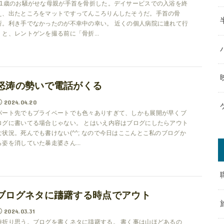
81歳のお騒がせな母親が手首を骨折した。デイサービスでの入浴を終
え、出たところをマットですってんころりんしたそうだ。手首の骨
折。利き手でなかったのが不幸中の幸い。 近くの個人病院に連れて行
くと、レントゲンを撮る前に「骨折...
怒涛の勢いで電話がくる
2024.04.20
パート先でもプライベートでも色々ありすぎて、しかも展開が早くブ
ログに書いてる場合じゃない。 とはいえ内容はブログにしたらアウト
な状況。死んでも書けない(^^; なので今日はここんとこ私のブログか
ら姿を消していた暴走婆さん...
ブログネタに躊躇する時点でアウト
2024.03.31
時折り思う。ブログを書くネタに躊躇する。 書く事は山ほどあるの