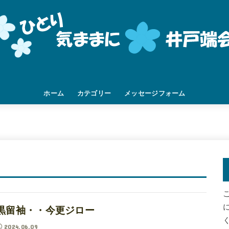
ホーム
カテゴリー
メッセージフォーム
挨拶
家族
DIY
人間関係
職場
旅先
つぶやき
未分類
黒留袖・・今更ジロー
2024.06.09