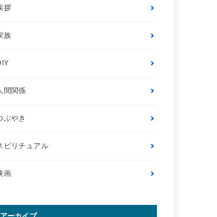
挨拶
家族
DIY
人間関係
つぶやき
スピリチュアル
映画
アーカイブ