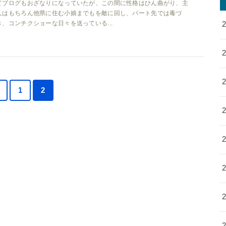
てブログもおざなりになっていたが、この間に性格はひん曲がり、主
人はもちろん他県に住む小娘までもを敵に回し、パート先では毒づ
き、コンチクショーな日々を送っている...
＜
1
2