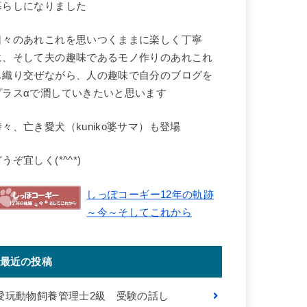
暮らしになりました
日々のあれこれを思いつくままに楽しく丁寧
に、そして夫の趣味であるモノ作りのあれこれ
も織り交ぜながら、人の趣味で自分のブログを
プラスαで潤していきたいと思います
時々、亡き愛犬（kuniko婆サマ）も登場
うぞ宜しく(*^^*)
しっぽコーギー12年の軌跡
～今～そしてこれから
最近の投稿
愛玩動物飼養管理士2級 受験の話し