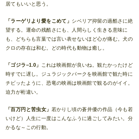
居てもいいと思う。
「ラーゲリより愛をこめて」
シベリア抑留の過酷さに絶
望する。運命の残酷さにも、人間らしく生きる意味に
も、どちらも言葉では言い表せないほど心が痛む。犬の
クロの存在は和む。どの時代も動物は癒し。
「ゴジラ−1.0」
これは映画館が良いね。観たかったけど
時すでに遅し。ジュラジックパークを映画館で観た時に
チビッたように、恐竜の映画は映画館で観るのがイイ。
迫力が桁違い。
「百万円と苦虫女」
若かりし頃の蒼井優の作品（今も若
いけど）人生に一度はこんなふうに過ごしてみたい。分
かるな～この行動。