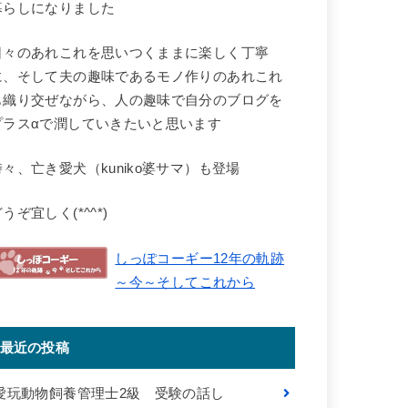
暮らしになりました
日々のあれこれを思いつくままに楽しく丁寧
に、そして夫の趣味であるモノ作りのあれこれ
も織り交ぜながら、人の趣味で自分のブログを
プラスαで潤していきたいと思います
時々、亡き愛犬（kuniko婆サマ）も登場
うぞ宜しく(*^^*)
しっぽコーギー12年の軌跡
～今～そしてこれから
最近の投稿
愛玩動物飼養管理士2級 受験の話し