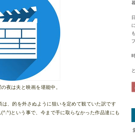
ど
曜の夜は夫と映画を堪能中。
頃は、的を外さぬように狙いを定めて観ていた訳です
^.^)という事で、今まで手に取らなかった作品達にも