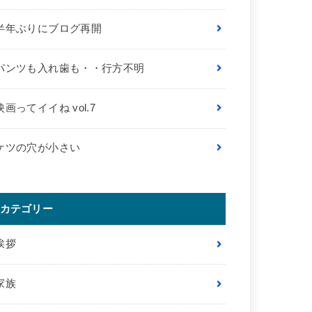
半年ぶりにブログ再開
パンツも入れ歯も・・行方不明
映画ってイイね vol.7
ケツの穴が小さい
カテゴリー
挨拶
家族