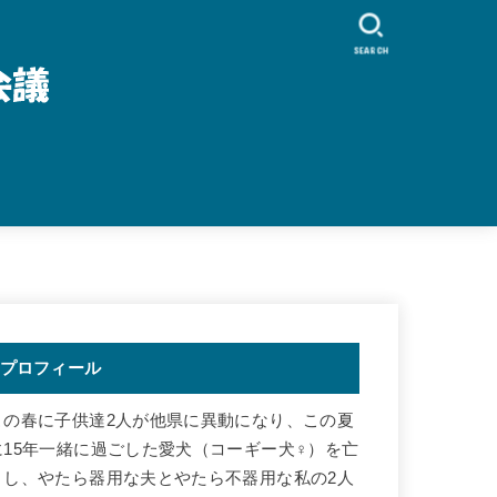
SEARCH
プロフィール
この春に子供達2人が他県に異動になり、この夏
に15年一緒に過ごした愛犬（コーギー犬♀）を亡
くし、やたら器用な夫とやたら不器用な私の2人