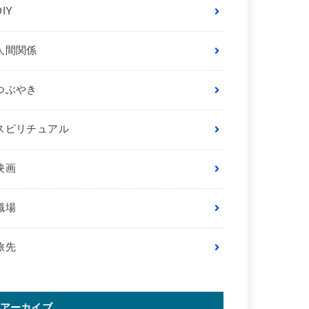
DIY
人間関係
つぶやき
スピリチュアル
映画
職場
旅先
アーカイブ