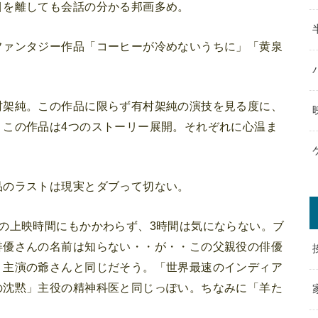
目を離しても会話の分かる邦画多め。
ファンタジー作品「コーヒーが冷めないうちに」「黄泉
村架純。この作品に限らず有村架純の演技を見る度に、
。この作品は4つのストーリー展開。それぞれに心温ま
品のラストは現実とダブって切ない。
の上映時間にもかかわらず、3時間は気にならない。ブ
俳優さんの名前は知らない・・が・・この父親役の俳優
」主演の爺さんと同じだそう。「世界最速のインディア
の沈黙」主役の精神科医と同じっぽい。ちなみに「羊た