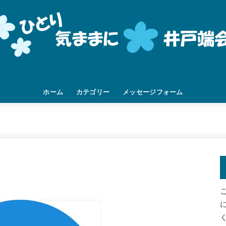
ホーム
カテゴリー
メッセージフォーム
挨拶
家族
DIY
人間関係
職場
旅先
つぶやき
未分類