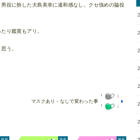
」男役に扮した大島美幸に違和感なし。クセ強めの脇役
ったり鑑賞もアリ。
と思う。
マスクあり・なしで変わった事
映画
映画
映画