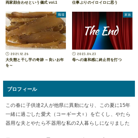
両家顔合わせという儀式 vol.1
仕事ぶりのイロイロに思う
職場
家族
2021.12.26
2023.04.23
大失態と干し芋の奇跡 ～良いお年
母への違和感に終止符を打つ
を～
プロフィール
この春に子供達2人が他県に異動になり、この夏に15年
一緒に過ごした愛犬（コーギー犬♀）を亡くし、やたら
器用な夫とやたら不器用な私の2人暮らしになりました