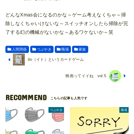
どんなXmas会になるのかな～ゲーム考えなくちゃ～掃
除しなくちゃいけないな～スイッチオンしたら掃除が完
了する幻の機械がないかな～あるワケないか～笑
人間関係
つぶやき
職場
家族
ito（イト）というカードゲーム
映画ってイイね vol.5
RECOMMEND
つぶやき
職場