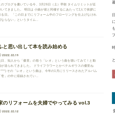
このブログを書いている今、3月26日（土）早朝 タイムリミットが近
づいてきました。 明日は 小娘が彼と同棲するにあたって2人で挨拶に
来る日。 「この日までにリフォーム中のフローリングを仕上げなけれ
ばならない」というタイム...
ふと思い出して本を読み始める
2022.03.19
ど
先日、知人から「優里」の歌う「レオ」という曲を聴いてみて！と動
画が送られてきました。 ドライフラワーとかベテルギウスの優里ね
(*^^*) その「レオ」という曲は、今年の1月にリリースされたアルバム
「壱」の中に収録されてい...
家のリフォームを夫婦でやってみる vol.3
2022.03.12