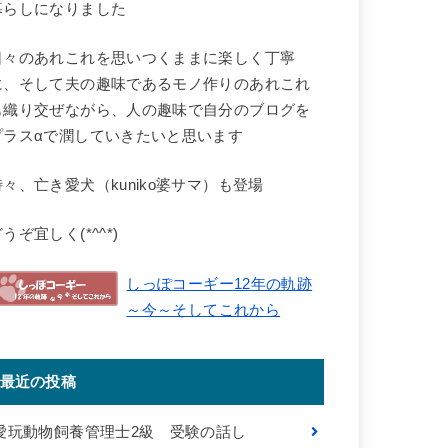
暮らしになりました
日々のあれこれを思いつくままに楽しく丁寧
に、そして夫の趣味であるモノ作りのあれこれ
も織り交ぜながら、人の趣味で自分のブログを
プラスαで潤していきたいと思います
時々、亡き愛犬（kuniko婆サマ）も登場
うぞ宜しく(*^^*)
しっぽコーギー12年の軌跡
～今～そしてこれから
最近の投稿
愛玩動物飼養管理士2級 受験の話し