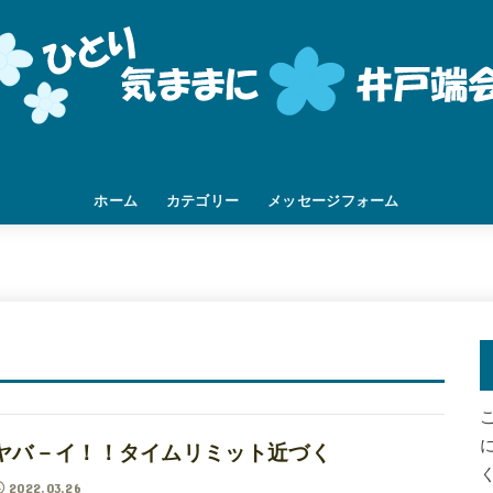
ホーム
カテゴリー
メッセージフォーム
挨拶
家族
DIY
人間関係
職場
旅先
つぶやき
未分類
ヤバ－イ！！タイムリミット近づく
2022.03.26