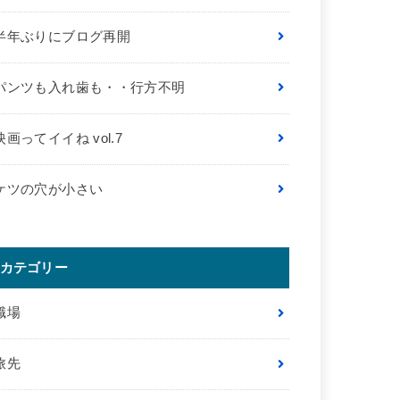
半年ぶりにブログ再開
パンツも入れ歯も・・行方不明
映画ってイイね vol.7
ケツの穴が小さい
カテゴリー
職場
旅先