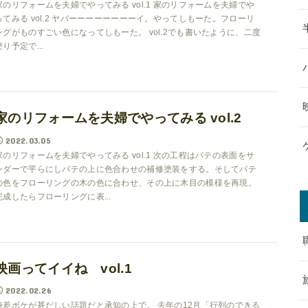
家のリフォームを夫婦でやってみる vol.1 家のリフォームを夫婦でや
ってみる vol.2 ヤバーーーーーーーーイ。やってしもーた。フローリ
ングがものすごい色になってしもーた。 vol.2でも書いたように、二度
塗り予定で...
家のリフォームを夫婦でやってみる vol.2
2022.03.05
家のリフォームを夫婦でやってみる vol.1 次の工程はパテの表面をサ
ンダーで平らにしパテの上に色合わせの補修塗装をする。そしてパテ
の色をフローリングの木の色に合わせ、その上に木目の模様を再現。
完成したらフローリングに表...
映画ってイイね vol.1
2022.02.26
時差ボケが甚だしい話題だと承知の上で。 去年の12月「行列のできる