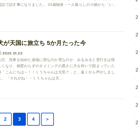
電話で話す事になりました。 24歳独身・一人暮らしの小娘から「い...
犬が天国に旅立ち 5か月たった今
2022.01.22
先日、洗車を始めた途端に雨なのか雪なのか、みるみると雲行きは怪
しくなり、相変わらずのタイミングの悪さに天を仰いで固まっていた
時「こんにちは～！！くうちゃんは元気？」と、遠くから声がしまし
た。 「それがね・・くうちゃんは天...
2
3
4
＞