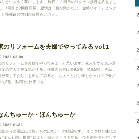
つらとつぶやく事にします。 昨日、３回目のワクチン接種を終えまし
た。1回目と2回目同様、翌朝は「腕が動かない。金縛りか？」とワク
チン接種後の恒例の目覚め。バッ...
家のリフォームを夫婦でやってみる vol.1
2022.02.06
家のリフォームを夫婦でやってみようと思います。素人ですが夫が器
用なので大丈夫な気がする。作業の分担は夫9.5割・私0.5割。 先日、
魔が差して少し手を出してみると、ちょっとだけ楽しかったので分担
は夫8割・私2割の比率でも...
なんちゅーか・ほんちゅーか
2022.01.29
家族からの電話ほど怖いものはない の続編です。 オミクロン株によ
る “まん延防止措置” により小娘と会う事をやめ、今月末を待たずして