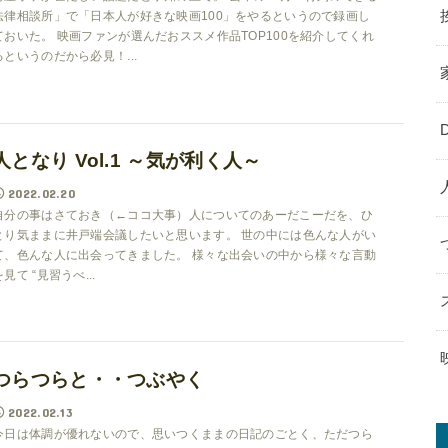
法律相談所」で「日本人が好きな映画100」をやるというので録画し
ておいた。 映画ファンが選んだおススメ作品TOP100を紹介してくれ
るというのだから必見！...
人となり Vol.1 ～気が利く人～
2022.02.20
自分の事はさておき（←ココ大事）人についてのあーだこーだを、ひ
とり気ままに井戸端会議したいと思います。 世の中には色んな人がい
て、色んな人に出会ってきました。 様々な出会いの中から様々な言動
を見て “見習うべ...
つらつらと・・つぶやく
2022.02.13
今日は体調が優れないので、思いつくままの日記のごとく、ただつら