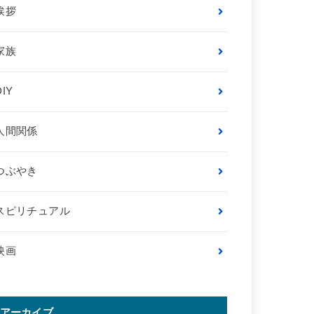
挨拶
家族
DIY
人間関係
つぶやき
スピリチュアル
映画
アーカイブ